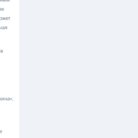
ле
ожет
чая
 в
в
жина»,
ь
е