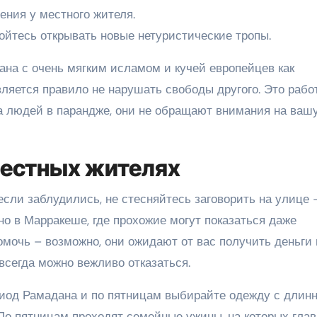
ения у местного жителя.
ойтесь открывать новые нетуристические тропы.
ана с очень мягким исламом и кучей европейцев как
ляется правило не нарушать свободы другого. Это рабо
на людей в парандже, они не обращают внимания на ваш
местных жителях
сли заблудились, не стесняйтесь заговорить на улице 
но в Марракеше, где прохожие могут показаться даже
очь – возможно, они ожидают от вас получить деньги 
 всегда можно вежливо отказаться.
риод Рамадана и по пятницам выбирайте одежду с длин
. По пятницам проходят семейные ужины, на которых гла