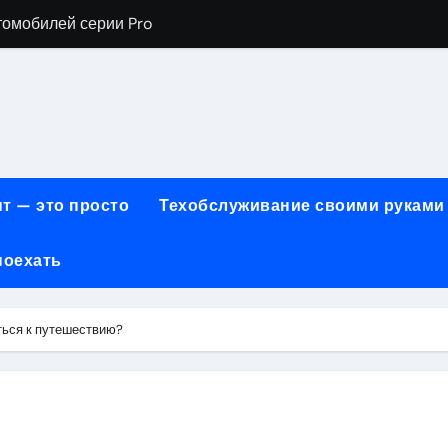
хнического обслуживания BMW
евого сервиса, наращивания ресниц и депиляции
ов технологии маркировки товаров
для огнезащиты металла: нанесение при -15°C внутри пом
 возможности онлайн-образования
т — это просто
Техобслуживание своими руками
нности по безопасности, производительности и типам дост
поехать
онт автомобилей с использованием оригинальных запчаст
ких и японских грузовых автомобилей
ься к путешествию?
6 годов