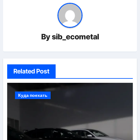
By
sib_ecometal
Related Post
Куда поехать