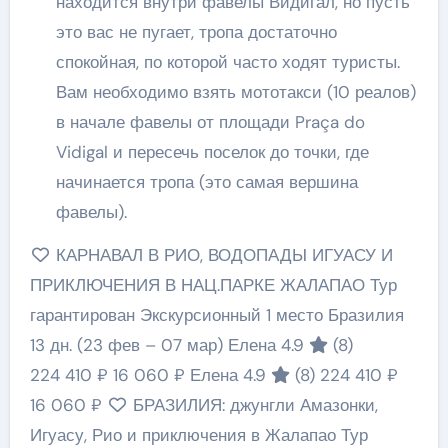
находится внутри фавелы Видигал, но пусть
это вас не пугает, тропа достаточно
спокойная, по которой часто ходят туристы.
Вам необходимо взять мототакси (10 реалов)
в начале фавелы от площади Praça do
Vidigal и пересечь поселок до точки, где
начинается тропа (это самая вершина
фавелы).
КАРНАВАЛ В РИО, ВОДОПАДЫ ИГУАСУ И
ПРИКЛЮЧЕНИЯ В НАЦ.ПАРКЕ ЖАЛАПАО Тур
гарантирован Экскурсионный 1 место Бразилия
13 дн.
(23 фев – 07 мар)
Елена 4.9
(8)
224 410 ₽
16 060 ₽
Елена 4.9
(8)
224 410 ₽
16 060 ₽
БРАЗИЛИЯ: джунгли Амазонки,
Игуасу, Рио и приключения в Жалапао Тур