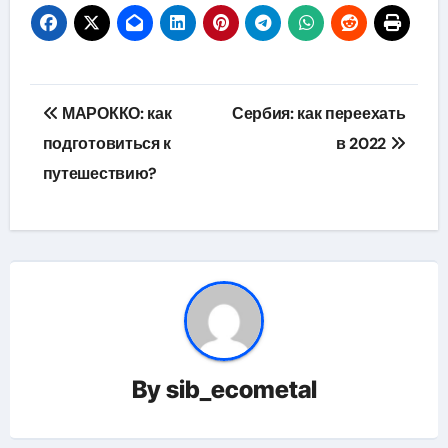
Навигация
МАРОККО: как
Сербия: как переехать
по
подготовиться к
в 2022
путешествию?
записям
By
sib_ecometal