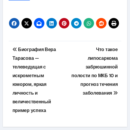
Навигация
Биография Вера
Что такое
по
Тарасова —
липосаркома
телеведущая с
забрюшинной
записям
искрометным
полости по МКБ 10 и
юмором, яркая
прогноз течения
личность и
заболевания
величественный
пример успеха