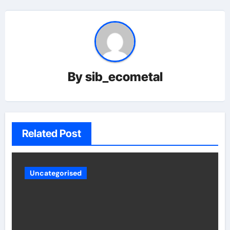
By
sib_ecometal
Related Post
Uncategorised