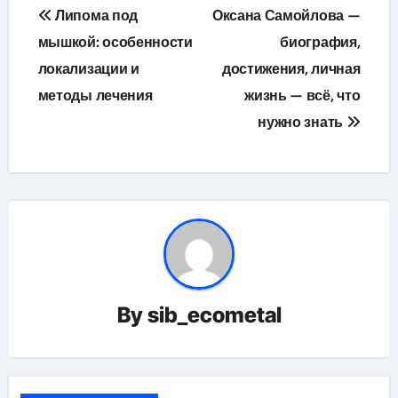
Навигация
Липома под
Оксана Самойлова —
по
мышкой: особенности
биография,
локализации и
достижения, личная
записям
методы лечения
жизнь — всё, что
нужно знать
By
sib_ecometal