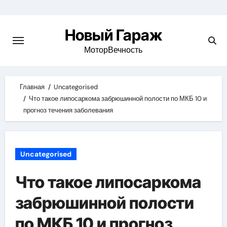
Skip
to
Новый Гараж
content
МоторВечность
Главная
Uncategorised
Что такое липосаркома забрюшинной полости по МКБ 10 и
прогноз течения заболевания
Uncategorised
Что такое липосаркома
забрюшинной полости
по МКБ 10 и прогноз