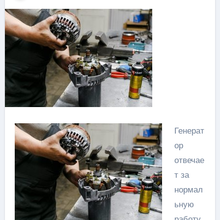
Генерат
ор
отвечае
т за
нормал
ьную
работу