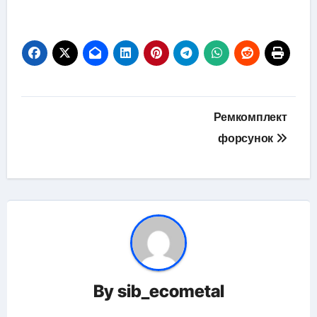
Навигация
Ремкомплект
по
форсунок
записям
By
sib_ecometal