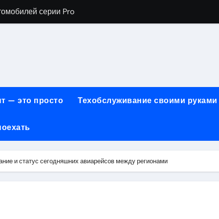
томобилей серии Pro
хнического обслуживания BMW
евого сервиса, наращивания ресниц и депиляции
ов технологии маркировки товаров
для огнезащиты металла: нанесение при -15°C внутри пом
т — это просто
Техобслуживание своими руками
 возможности онлайн-образования
поехать
нности по безопасности, производительности и типам дост
онт автомобилей с использованием оригинальных запчаст
ание и статус сегодняшних авиарейсов между регионами
ких и японских грузовых автомобилей
6 годов