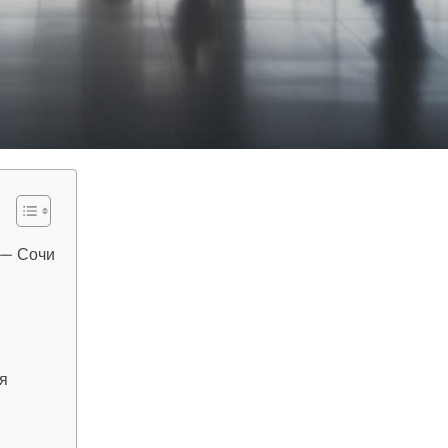
 — Сочи
я