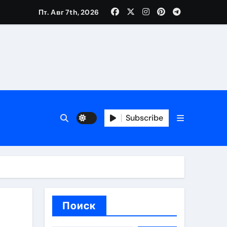
Пт. Авг 7th, 2026
ещений и под навесом
Subscribe
упа
ей производителя и сокращением сроков выполнения
Поиск