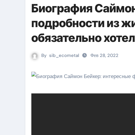
Биография Саймон
подробности из жи
обязательно хотел
By
sib_ecometal
Фев 28, 2022