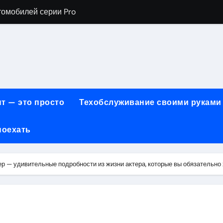
томобилей серии Pro
хнического обслуживания BMW
евого сервиса, наращивания ресниц и депиляции
ов технологии маркировки товаров
для огнезащиты металла: нанесение при -15°C внутри пом
т — это просто
Техобслуживание своими руками
 возможности онлайн-образования
поехать
нности по безопасности, производительности и типам дост
онт автомобилей с использованием оригинальных запчаст
 — удивительные подробности из жизни актера, которые вы обязательно 
ких и японских грузовых автомобилей
6 годов