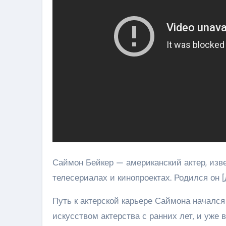
Саймон Бейкер — американский актер, изв
телесериалах и кинопроектах. Родился он [
Путь к актерской карьере Саймона начался 
искусством актерства с ранних лет, и уже 