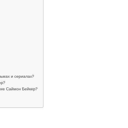
льмах и сериалах?
ер?
тие Саймон Бейкер?