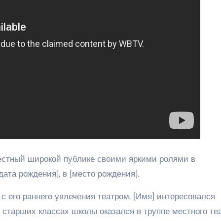
естный широкой публике своими яркими ролями в
дата рождения], в [место рождения].
с его раннего увлечения театром. [Имя] интересовался
в старших классах школы оказался в труппе местного теа