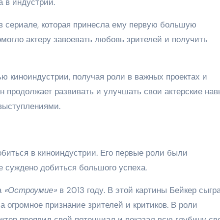
а в индустрии.
 в сериале, которая принесла ему первую большую
омогло актеру завоевать любовь зрителей и получить
ью киноиндустрии, получая роли в важных проектах и
н продолжает развивать и улучшать свои актерские нав
выступлениями.
обиться в киноиндустрии. Его первые роли были
не суждено добиться большого успеха.
а
«Остроумие»
в 2013 году. В этой картины Бейкер сыгр
ла огромное признание зрителей и критиков. В роли
актер проявил свой потенциал и показал всю глубину св