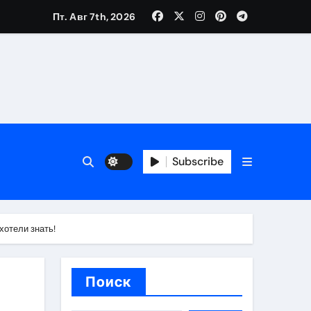
Пт. Авг 7th, 2026
ещений и под навесом
Subscribe
упа
ей производителя и сокращением сроков выполнения
хотели знать!
Поиск