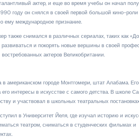
талантливый актер, и еще во время учебы он начал пол
 1990 году он снялся в своей первой большой кино-роли
ло ему международное признание.
ер также снимался в различных сериалах, таких как «До
л развиваться и покорять новые вершины в своей профе
и востребованных актеров Великобритании.
 в американском городе Монтгомери, штат Алабама. Его
его интересы в искусстве с самого детства. В школе С
ству и участвовал в школьных театральных постановках
тупил в Университет Йеля, где изучал историю и искус
иматься театром, сниматься в студенческих фильмах и
ктах.