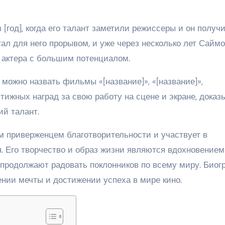
[год], когда его талант заметили режиссеры и он получ
тал для него прорывом, и уже через несколько лет Сайм
 актера с большим потенциалом.
ожно назвать фильмы «[название]», «[название]»,
стижных наград за свою работу на сцене и экране, доказ
ий талант.
м приверженцем благотворительности и участвует в
 Его творчество и образ жизни являются вдохновением
я продолжают радовать поклонников по всему миру. Био
нии мечты и достижении успеха в мире кино.