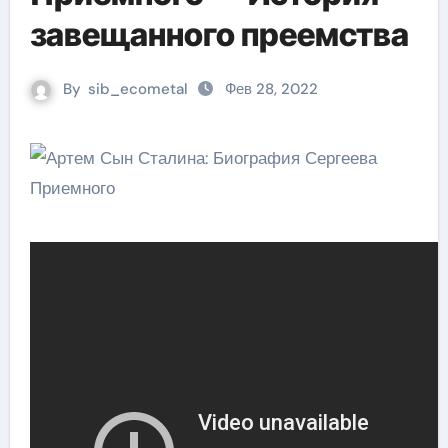
завещанного преемства
By
sib_ecometal
Фев 28, 2022