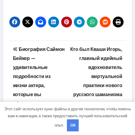
Навигация
Биография Саймон
Кто был Кваши Игорь,
по
Бейкер —
главный идейный
удивительные
вдохновитель
записям
подробности из
виртуальной
жизни актера,
практики нового
которые вы
русского шаманизма
обязательно хотели
и причина его
Этот сайт использует куки-файлы и другие технологии, чтобы помочь
знать!
трагической гибели
вам в навигации, а также предоставить лучший пользовательский
опыт.
OK