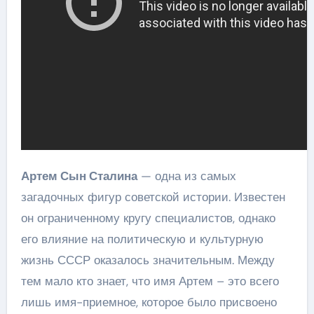
Артем Сын Сталина
— одна из самых
загадочных фигур советской истории. Известен
он ограниченному кругу специалистов, однако
его влияние на политическую и культурную
жизнь СССР оказалось значительным. Между
тем мало кто знает, что имя Артем – это всего
лишь имя-приемное, которое было присвоено