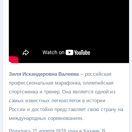
Зиля Искандеровна Валеева
– российская
профессиональная марафонка, олимпийская
спортсменка и тренер. Она является одной из
самых известных легкоатлеток в истории
России и достойно представляет свою страну на
международных соревнованиях.
Родилась 13 апреля 1978 года в Казани. В