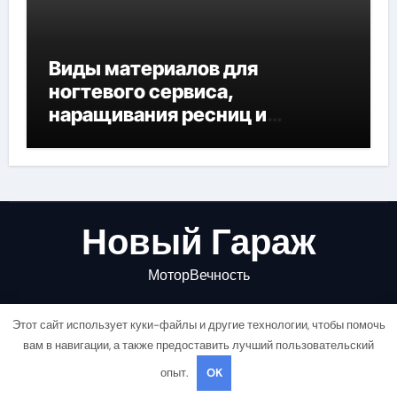
Виды материалов для
ногтевого сервиса,
наращивания ресниц и
депиляции
Новый Гараж
МоторВечность
Этот сайт использует куки-файлы и другие технологии, чтобы помочь
вам в навигации, а также предоставить лучший пользовательский
опыт.
OK
Copyright © All rights reserved
|
Newsair
от
Themeansar
.