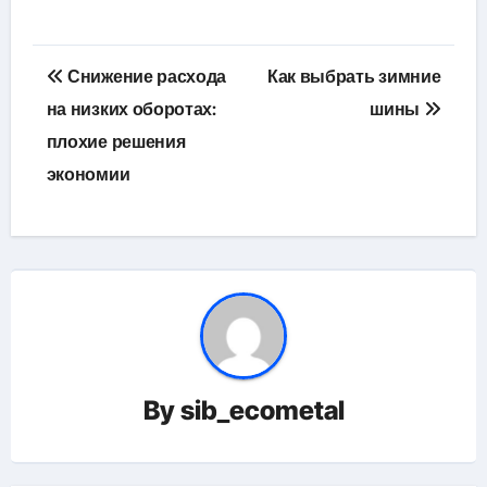
Навигация
Снижение расхода
Как выбрать зимние
по
на низких оборотах:
шины
плохие решения
записям
экономии
By
sib_ecometal