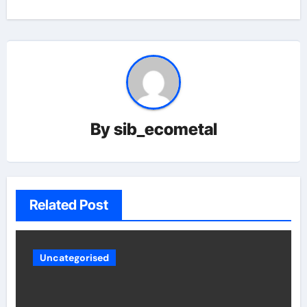
By
sib_ecometal
Related Post
Uncategorised