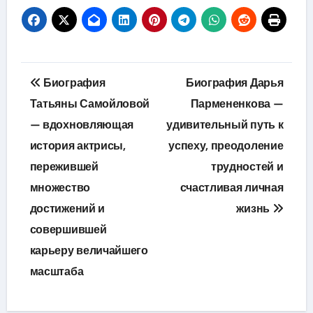
Навигация
Биография
Биография Дарья
по
Татьяны Самойловой
Пармененкова —
— вдохновляющая
удивительный путь к
записям
история актрисы,
успеху, преодоление
пережившей
трудностей и
множество
счастливая личная
достижений и
жизнь
совершившей
карьеру величайшего
масштаба