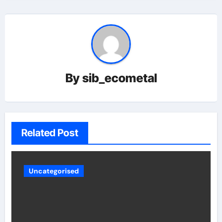
By
sib_ecometal
Related Post
Uncategorised