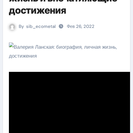
достижения
By
sib_ecometal
Фев 26, 2022