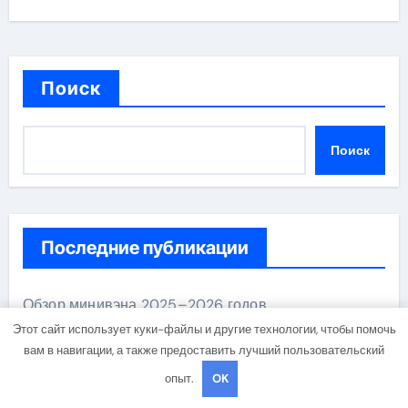
Поиск
Поиск
Последние публикации
Обзор минивэна 2025–2026 годов
Этот сайт использует куки-файлы и другие технологии, чтобы помочь
вам в навигации, а также предоставить лучший пользовательский
Обзор модельного ряда автомобилей серии Pro
опыт.
OK
Ключевые особенности технического