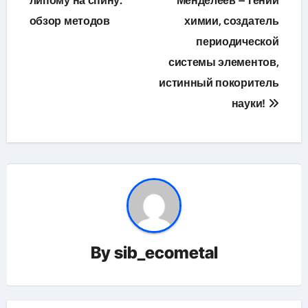
по
липому на спину:
Менделеев – гений
обзор методов
химии, создатель
записям
периодической
системы элементов,
истинный покоритель
науки!
By
sib_ecometal