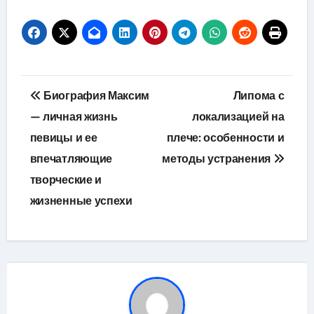
Навигация
Биография Максим
Липома с
по
— личная жизнь
локализацией на
певицы и ее
плече: особенности и
записям
впечатляющие
методы устранения
творческие и
жизненные успехи