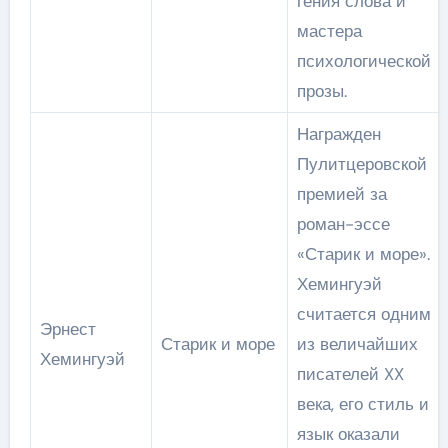
гения слова и
мастера
психологической
прозы.
Награжден
Пулитцеровской
премией за
роман-эссе
«Старик и море».
Хемингуэй
считается одним
Эрнест
Старик и море
из величайших
Хемингуэй
писателей XX
века, его стиль и
язык оказали