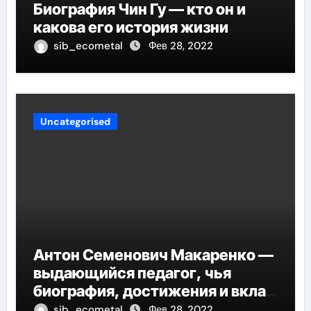
Биография Чин Гу — кто он и
какова его история жизни
sib_ecometal
Фев 28, 2022
Uncategorised
Антон Семенович Макаренко —
выдающийся педагог, чья
биография, достижения и вклад
в педагогику оказывают
sib_ecometal
Фев 28, 2022