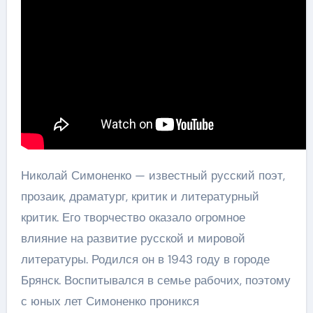
Николай Симоненко — известный русский поэт,
прозаик, драматург, критик и литературный
критик. Его творчество оказало огромное
влияние на развитие русской и мировой
литературы. Родился он в 1943 году в городе
Брянск. Воспитывался в семье рабочих, поэтому
с юных лет Симоненко проникся