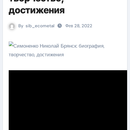
достижения
By
sib_ecometal
Фев 28, 2022