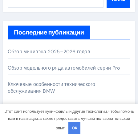
Последние публикации
Обзор минивэна 2025–2026 годов
Обзор модельного ряда автомобилей серии Pro
Ключевые особенности технического
обслуживания BMW
Виды материалов для ногтевого сервиса,
Этот сайт использует куки-файлы и другие технологии, чтобы помочь
наращивания ресниц и депиляции
вам в навигации, а также предоставить лучший пользовательский
опыт.
OK
Обзор методов и стандартов технологии
маркировки товаров