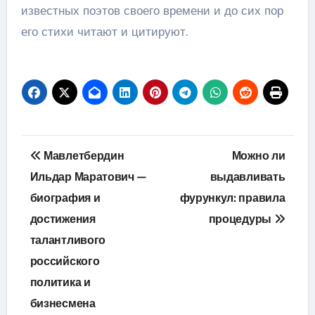
известных поэтов своего времени и до сих пор
его стихи читают и цитируют.
Навигация
Мавлетбердин
Можно ли
по
Ильдар Маратович —
выдавливать
биография и
фурункул: правила
записям
достижения
процедуры
талантливого
российского
политика и
бизнесмена