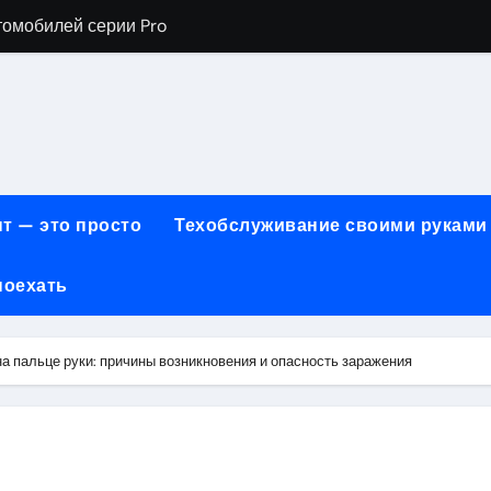
томобилей серии Pro
хнического обслуживания BMW
евого сервиса, наращивания ресниц и депиляции
ов технологии маркировки товаров
для огнезащиты металла: нанесение при -15°C внутри пом
т — это просто
Техобслуживание своими руками
 возможности онлайн-образования
поехать
нности по безопасности, производительности и типам дост
онт автомобилей с использованием оригинальных запчаст
а пальце руки: причины возникновения и опасность заражения
ких и японских грузовых автомобилей
6 годов