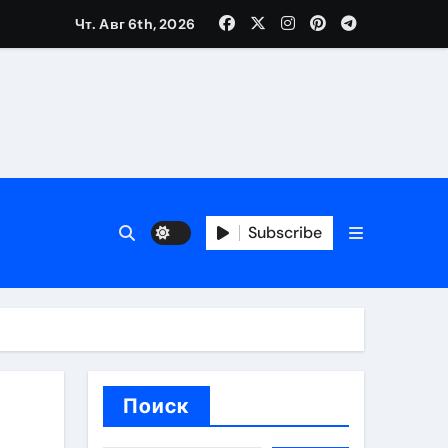
Чт. Авг 6th, 2026
ещений и под навесом
Subscribe
упа
ей производителя и сокращением сроков выполнения
Поиск