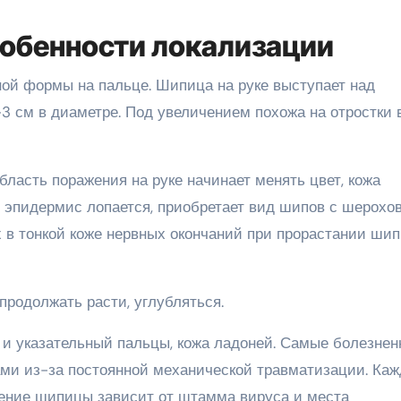
собенности локализации
ной формы на пальце. Шипица на руке выступает над
-3 см в диаметре. Под увеличением похожа на отростки 
бласть поражения на руке начинает менять цвет, кожа
, эпидермис лопается, приобретает вид шипов с шерохо
 в тонкой коже нервных окончаний при прорастании ши
продолжать расти, углубляться.
и указательный пальцы, кожа ладоней. Самые болезне
ми из-за постоянной механической травматизации. Каж
ение шипицы зависит от штамма вируса и места