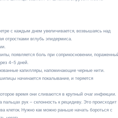
етре с каждым днем увеличивается, возвышаясь над
ая отростками вглубь эпидермиса.
ми.
шипы, появляется боль при соприкосновении, пораженны
рез 4-5 дней.
рованные капилляры, напоминающие черные нити.
 шипицы начинается покалывание, и теряется
екоторое время они сливаются в крупный очаг инфекции.
пальцах рук – склонность к рецидиву. Это происходит
а клеток. Нужно как можно раньше начать бороться с
ть ноготь.