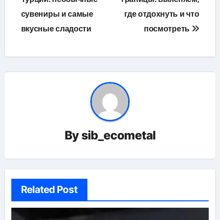
сувениры и самые
где отдохнуть и что
записям
вкусные сладости
посмотреть
By
sib_ecometal
Related Post