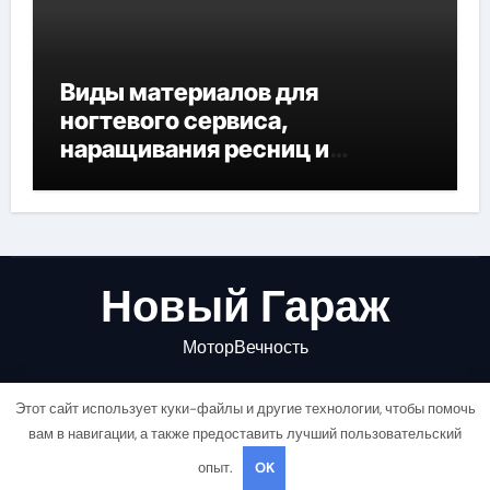
Виды материалов для
ногтевого сервиса,
наращивания ресниц и
депиляции
Новый Гараж
МоторВечность
Этот сайт использует куки-файлы и другие технологии, чтобы помочь
вам в навигации, а также предоставить лучший пользовательский
опыт.
OK
Copyright © All rights reserved
|
Newsair
от
Themeansar
.