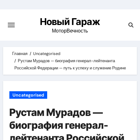
Skip
to
Новый Гараж
content
МоторВечность
Главная
Uncategorised
Рустам Мурадов — биография генерал-лейтенанта
Российской Федерации — путь к успеху и служение Родине
Uncategorised
Рустам Мурадов —
биография генерал-
лейтенанта Российской