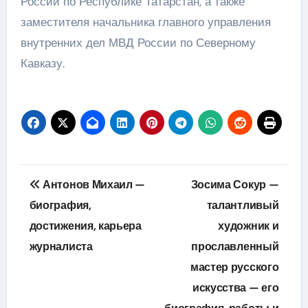
России по Республике Татарстан, а также
заместителя начальника главного управления
внутренних дел МВД России по Северному
Кавказу.
Навигация
Антонов Михаил —
Зосима Сокур —
по
биография,
талантливый
достижения, карьера
художник и
записям
журналиста
прославленный
мастер русского
искусства — его