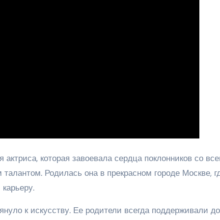
 актриса, которая завоевала сердца поклонников со все
талантом. Родилась она в прекрасном городе Москве, г
карьеру.
нуло к искусству. Ее родители всегда поддерживали до