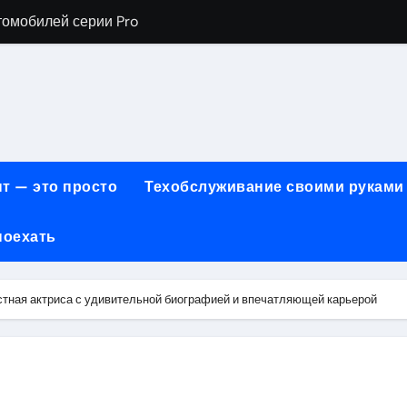
томобилей серии Pro
хнического обслуживания BMW
евого сервиса, наращивания ресниц и депиляции
ов технологии маркировки товаров
для огнезащиты металла: нанесение при -15°C внутри пом
т — это просто
Техобслуживание своими руками
 возможности онлайн-образования
поехать
нности по безопасности, производительности и типам дост
онт автомобилей с использованием оригинальных запчаст
стная актриса с удивительной биографией и впечатляющей карьерой
ких и японских грузовых автомобилей
6 годов