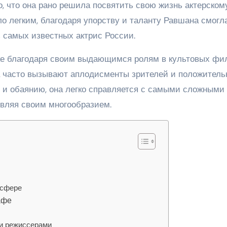
о, что она рано решила посвятить свою жизнь актерском
ло легким, благодаря упорству и таланту Равшана смогл
з самых известных актрис России.
ке благодаря своим выдающимся ролям в культовых фи
ра часто вызывают аплодисменты зрителей и положител
е и обаянию, она легко справляется с самыми сложными
ивляя своим многообразием.
 сфере
афе
ми режиссерами