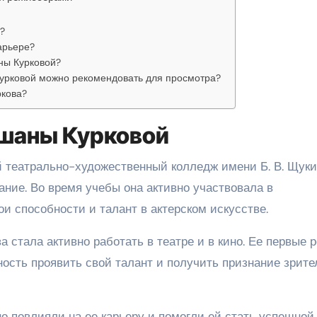
?
арьере?
ны Курковой?
урковой можно рекомендовать для просмотра?
ркова?
вшаны Курковой
 театрально-художественный колледж имени Б. В. Щуки
ние. Во время учебы она активно участвовала в
ои способности и талант в актерском искусстве.
 стала активно работать в театре и в кино. Ее первые 
ость проявить свой талант и получить признание зрите
о повлияли на ее карьеру и помогли ей стать успешной