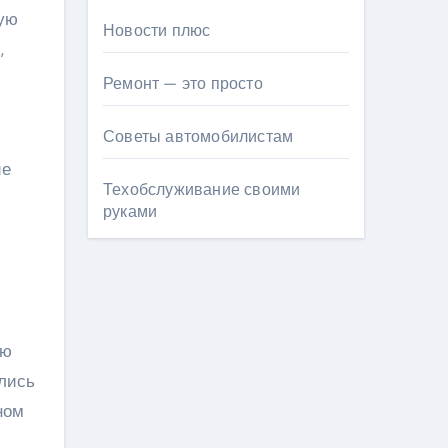
ную
Новости плюс
,
Ремонт — это просто
Советы автомобилистам
ие
Техобслуживание своими
руками
ою
ались
ном