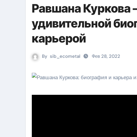
Равшана Куркова –
удивительной био
карьерой
By
sib_ecometal
Фев 28, 2022