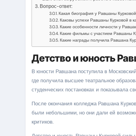
Вопрос-ответ:
Какая биография у Равшаны Курковой
Каковы успехи Равшаны Курковой в к
Какие особенности личности у Равша
Какие фильмы с участием Равшаны К
Какие награды получила Равшана Ку
Детство и юность Ра
В юности Равшана поступила в Московский
где получила высшее театральное образова
студенческих постановках и показывала св
После окончания колледжа Равшана Куркова
были небольшими, но они дали ей возможн
критиков.
Детство и юность Равшаны Курковой сильн