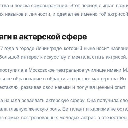
тва и поиска самовыражения. Этот период сыграл важ
 навыков и личности, и сделал ее именно той актрисой
аги в актерской сфере
7 года в городе Ленинграде, который ныне носит назван
большой интерес к искусству и мечтала стать актрисой.
поступила в Московское театральное училище имени М.
ьное образование в области актерского мастерства. Во
ектаклях, развивая свои навыки и получая ценный опыт.
а начала осваивать актерскую сферу. Она получила св
рала главную женскую роль. Ее талант и харизма не ост
 из самых востребованных молодых актрис в отечествен