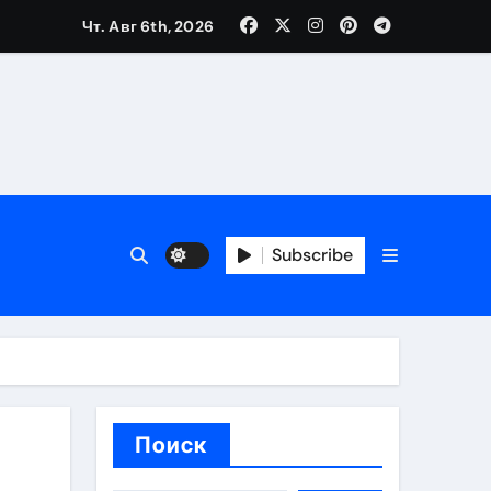
Чт. Авг 6th, 2026
ещений и под навесом
Subscribe
упа
ей производителя и сокращением сроков выполнения
Поиск