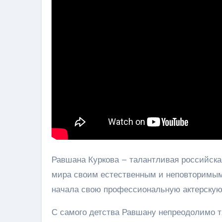
Равшана Куркова – талантливая российская
мира своим естественным и неповторимым 
начала свою профессиональную актерскую 
С самого детства Равшану непреодолимо тя