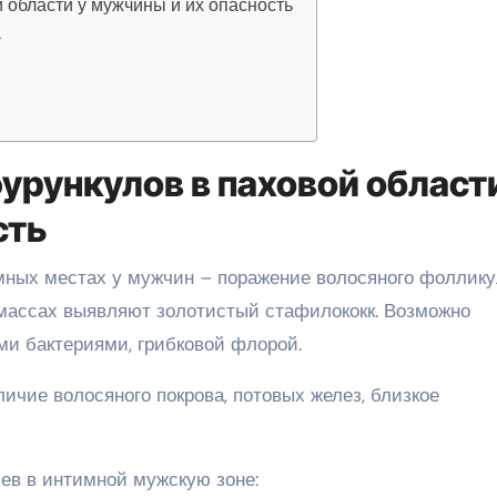
 области у мужчины и их опасность
а
урункулов в паховой области
сть
мных местах у мужчин – поражение волосяного фоллик
 массах выявляют золотистый стафилококк. Возможно
ми бактериями, грибковой флорой.
ичие волосяного покрова, потовых желез, близкое
ев в интимной мужскую зоне: