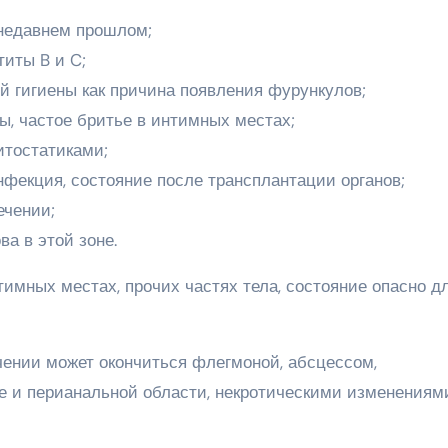
 недавнем прошлом;
титы B и C;
 гигиены как причина появления фурункулов;
ы, частое бритье в интимных местах;
итостатиками;
екция, состояние после трансплантации органов;
ечении;
ва в этой зоне.
имных местах, прочих частях тела, состояние опасно д
ении может окончиться флегмоной, абсцессом,
е и перианальной области, некротическими изменениям