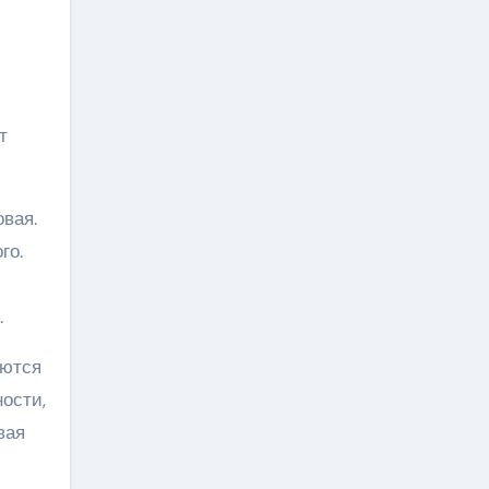
т
вая.
го.
.
яются
ости,
вая