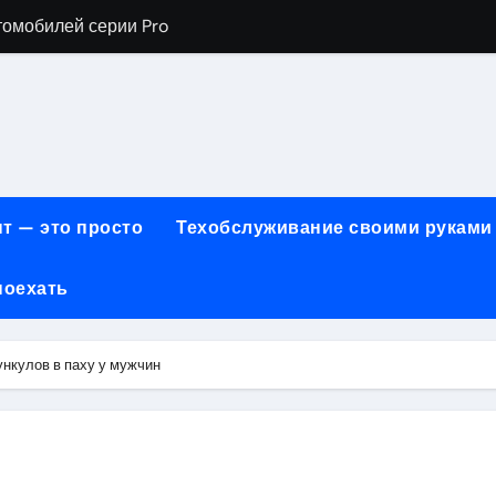
томобилей серии Pro
хнического обслуживания BMW
евого сервиса, наращивания ресниц и депиляции
ов технологии маркировки товаров
для огнезащиты металла: нанесение при -15°C внутри пом
т — это просто
Техобслуживание своими руками
 возможности онлайн-образования
поехать
нности по безопасности, производительности и типам дост
онт автомобилей с использованием оригинальных запчаст
нкулов в паху у мужчин
ких и японских грузовых автомобилей
6 годов