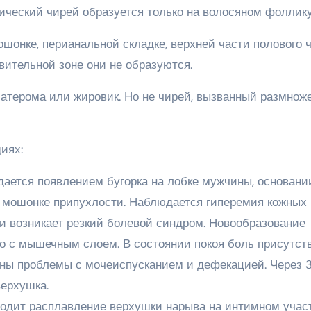
ческий чирей образуется только на волосяном фоллику
шонке, перианальной складке, верхней части полового ч
вительной зоне они не образуются.
, атерома или жировик. Но не чирей, вызванный размно
иях:
ается появлением бугорка на лобке мужчины, основани
, мошонке припухлости. Наблюдается гиперемия кожных
и возникает резкий болевой синдром. Новообразование
но с мышечным слоем. В состоянии покоя боль присутств
ны проблемы с мочеиспусканием и дефекацией. Через 
верхушка.
ходит расплавление верхушки нарыва на интимном участ