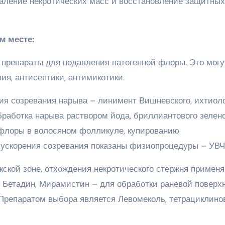
даление некротических масс и восстановление защитных
м месте:
препараты для подавления патогенной флоры. Это могу
ия, антисептики, антимикотики.
ия созревания нарыва – линимент Вишневского, ихтиоло
работка нарыва раствором йода, бриллиантового зелено
 флоры в волосяном фолликуле, купированию
 ускорения созревания показаны физиопроцедуры – УВЧ
ской зоне, отхождения некротического стержня примен
 Бетадин, Мирамистин – для обработки раневой поверхн
Препаратом выбора является Левомеколь, тетрациклино