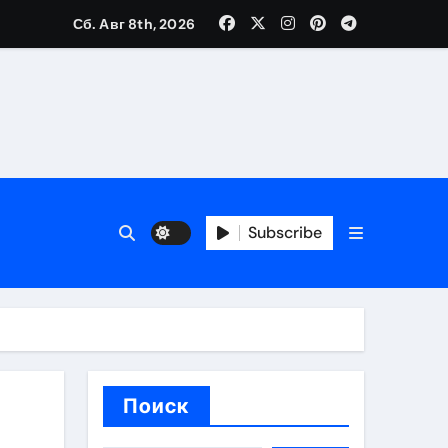
Сб. Авг 8th, 2026
ещений и под навесом
Subscribe
упа
ей производителя и сокращением сроков выполнения
Поиск