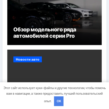
Обзор модельного ряда
автомобилей серии Pro
Новости авто
Этот сайт использует куки-файлы и другие технологии, чтобы помочь
вам в навигации, а также предоставить лучший пользовательский
Ключевые особенности
опыт.
OK
технического обслуживания