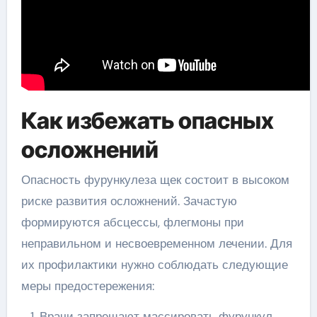
Как избежать опасных
осложнений
Опасность фурункулеза щек состоит в высоком
риске развития осложнений. Зачастую
формируются абсцессы, флегмоны при
неправильном и несвоевременном лечении. Для
их профилактики нужно соблюдать следующие
меры предостережения:
Врачи запрещают массировать фурункул.