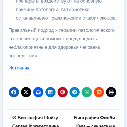
препараты воздействуют на основную
причину патологии. Антибиотики
останавливают размножение стафилококков.
Правильный подход к терапии патологического
состояния щеки поможет предупредить
неблагоприятные для здоровья человека
последствия.
Источник
Навигация
Биография Шойгу
Биография Филби
по
Сергея Кужугетовича
Ким — секретные