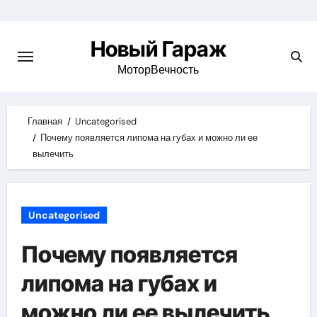
Skip
to
Новый Гараж
content
МоторВечность
Главная
Uncategorised
Почему появляется липома на губах и можно ли ее
вылечить
Uncategorised
Почему появляется
липома на губах и
можно ли ее вылечить