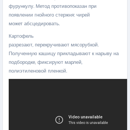
фурункулу. Метод противопоказан при
появлении гнойного стержня: чирей
может абсцедировать.
Картофель
разрезают, перекручивают мясорубкой.
Полученную кашицу прикладывают к нарыву на
подбородке, фиксируют марлей,
полиэтиленовой пленкой.