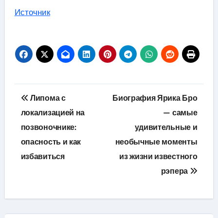
Источник
Навигация
Липома с
Биография Ярика Бро
по
локализацией на
— самые
позвоночнике:
удивительные и
записям
опасность и как
необычные моменты
избавиться
из жизни известного
рэпера