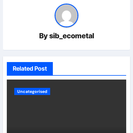
By
sib_ecometal
Related Post
Uncategorised