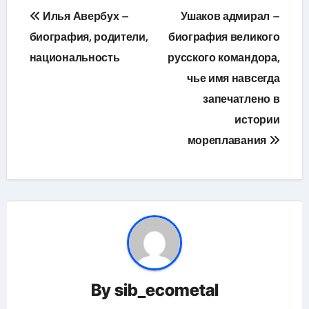
Навигация
Илья Авербух –
Ушаков адмирал –
по
биография, родители,
биография великого
национальность
русского командора,
записям
чье имя навсегда
запечатлено в
истории
мореплавания
By
sib_ecometal