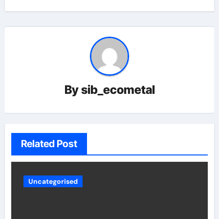
By
sib_ecometal
Related Post
Uncategorised