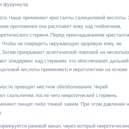
я фурункула:
ата. Чаще применяют кристаллы салициловой кислоты. 
зоне приложения она расплавит кожу над гнойничком,
кротического стержня. Перед прикладыванием кристалла
 Чтобы не повредить окружающую здоровую кожу, ее
Затем прикрывают асептической повязкой на несколько
дают эпидермис над стержнем, что обеспечивает дальне
ициловой кислоты применяются кератолитики на основе
мости проводят местное обезболивание. Чирей
т скальпелем, после чего некротический стержень
меняют пинцет либо тонкий зажим. При этом давление 
.
рмируется раневой канал, через который некротически