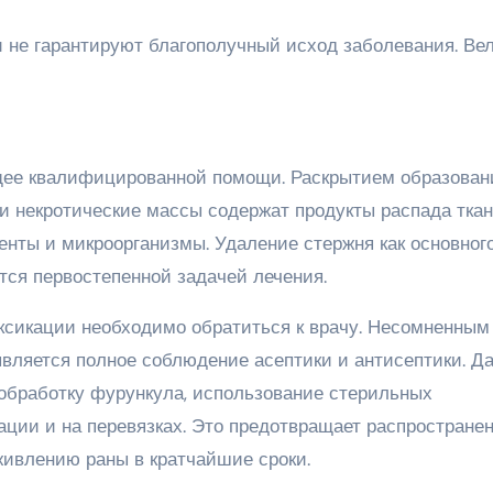
 не гарантируют благополучный исход заболевания. Ве
щее квалифицированной помощи. Раскрытием образован
и некротические массы содержат продукты распада ткан
енты и микроорганизмы. Удаление стержня как основног
тся первостепенной задачей лечения.
ксикации необходимо обратиться к врачу. Несомненным
вляется полное соблюдение асептики и антисептики. Д
обработку фурункула, использование стерильных
ации и на перевязках. Это предотвращает распростране
живлению раны в кратчайшие сроки.