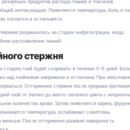
 резорбции продуктов распада тканей и токсинов
бщей интоксикации. Появляется температура, боль в го
ом лоснится и истончается.
левание разрешилось на стадии инфильтрации, когда
йное расплавление тканей.
йного стержня
 стадию гной будет созревать в течение 5-6 дней. Боль
ожа над гнойником напряжена и истончена. При неосложн
рорваться. Отторжение стержня после прорыва протекает
дкий гной от белого до желто-зеленого цвета с неприят
ьное количество крови. Затем появляется корень фурунк
 понижается температура, ослабевают симптомы
я меньше. После отторжения раневая поверхность
тся.