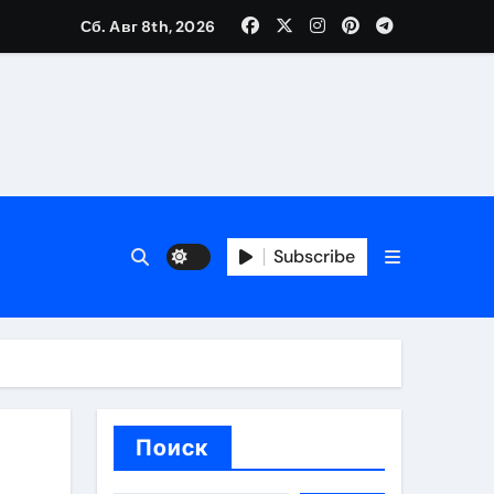
Сб. Авг 8th, 2026
ещений и под навесом
Subscribe
упа
ей производителя и сокращением сроков выполнения
Поиск