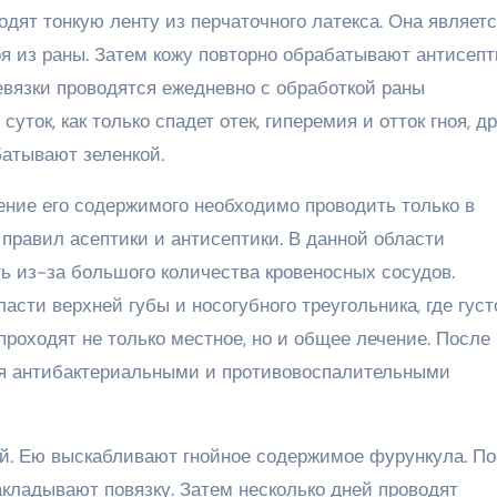
одят тонкую ленту из перчаточного латекса. Она являет
оя из раны. Затем кожу повторно обрабатывают антисеп
евязки проводятся ежедневно с обработкой раны
уток, как только спадет отек, гиперемия и отток гноя, д
батывают зеленкой.
ение его содержимого необходимо проводить только в
правил асептики и антисептики. В данной области
 из-за большого количества кровеносных сосудов.
сти верхней губы и носогубного треугольника, где густ
роходят не только местное, но и общее лечение. После
ия антибактериальными и противовоспалительными
й. Ею выскабливают гнойное содержимое фурункула. П
акладывают повязку. Затем несколько дней проводят