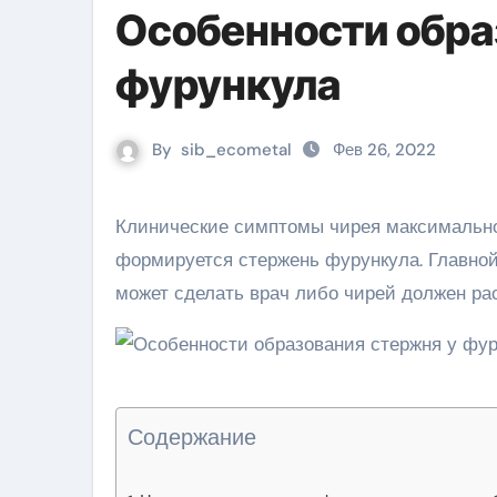
Особенности обра
фурункула
By
sib_ecometal
Фев 26, 2022
Клинические симптомы чирея максимально выражены на гнойно-некротической стадии, когда
формируется стержень фурункула. Главной
может сделать врач либо чирей должен ра
Содержание