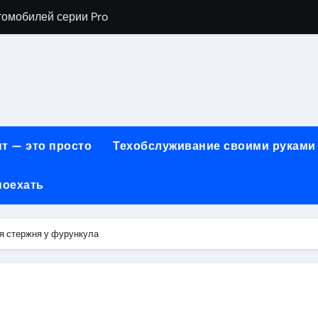
томобилей серии Pro
хнического обслуживания BMW
евого сервиса, наращивания ресниц и депиляции
ов технологии маркировки товаров
для огнезащиты металла: нанесение при -15°C внутри пом
т — это просто
Техобслуживание своими руками
 возможности онлайн-образования
поехать
нности по безопасности, производительности и типам дост
онт автомобилей с использованием оригинальных запчаст
я стержня у фурункула
ких и японских грузовых автомобилей
6 годов