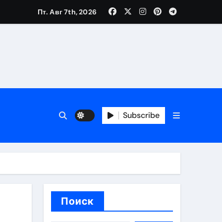
Пт. Авг 7th, 2026
ещений и под навесом
Subscribe
упа
ей производителя и сокращением сроков выполнения
Поиск