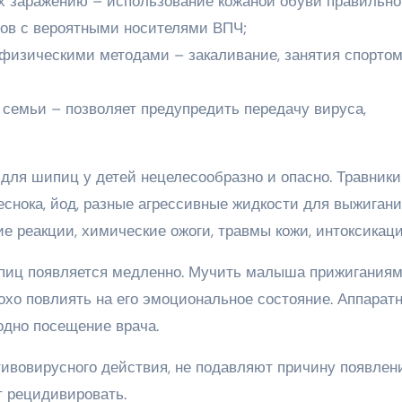
 заражению – использование кожаной обуви правильно
ктов с вероятными носителями ВПЧ;
изическими методами – закаливание, занятия спортом
 семьи – позволяет предупредить передачу вируса,
ля шипиц у детей нецелесообразно и опасно. Травники
еснока, йод, разные агрессивные жидкости для выжиган
е реакции, химические ожоги, травмы кожи, интоксикац
пиц появляется медленно. Мучить малыша прижиганиям
охо повлиять на его эмоциональное состояние. Аппарат
одно посещение врача.
ивовирусного действия, не подавляют причину появлен
 рецидивировать.