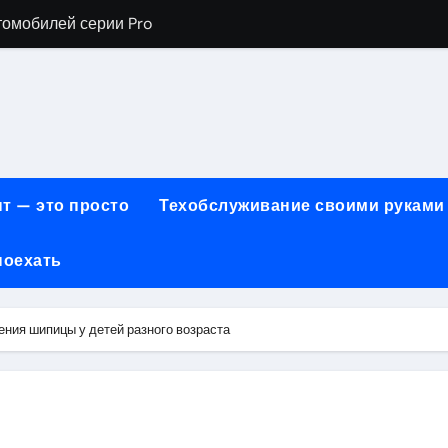
томобилей серии Pro
хнического обслуживания BMW
евого сервиса, наращивания ресниц и депиляции
ов технологии маркировки товаров
для огнезащиты металла: нанесение при -15°C внутри пом
т — это просто
Техобслуживание своими руками
 возможности онлайн-образования
поехать
нности по безопасности, производительности и типам дост
онт автомобилей с использованием оригинальных запчаст
ния шипицы у детей разного возраста
ких и японских грузовых автомобилей
6 годов