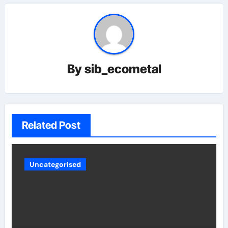
By
sib_ecometal
Related Post
Uncategorised