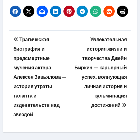
Навигация
Трагическая
Увлекательная
по
биография и
история жизни и
предсмертные
творчества Джейн
записям
мучения актера
Биркин — карьерный
Алексея Завьялова —
успех, волнующая
история утраты
личная история и
таланта и
кульминация
издевательств над
достижений
звездой