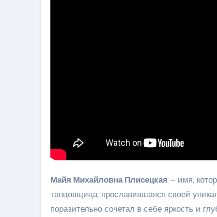
Майя Михайловна Плисецкая
– имя, кото
танцовщица, прославившаяся своей уникал
поразительно сочетал в себе яркость и гл