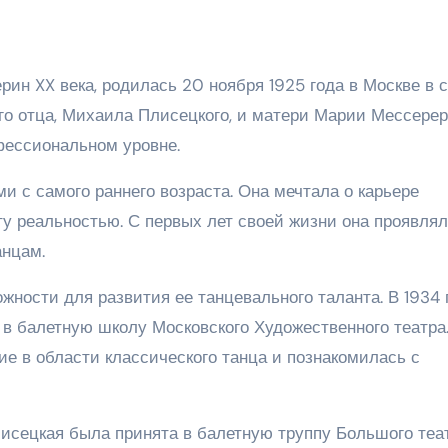
ин XX века, родилась 20 ноября 1925 года в Москве в 
го отца, Михаила Плисецкого, и матери Марии Мессерер
фессиональном уровне.
 с самого раннего возраста. Она мечтала о карьере
у реальностью. С первых лет своей жизни она проявля
анцам.
ности для развития ее танцевального таланта. В 1934 г
а в балетную школу Московского Художественного театра
е в области классического танца и познакомилась с
Плисецкая была принята в балетную труппу Большого теат