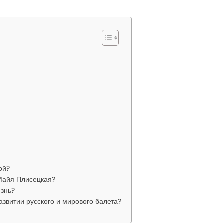
ой?
Майя Плисецкая?
изнь?
азвитии русского и мирового балета?