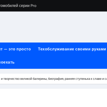
томобилей серии Pro
хнического обслуживания BMW
евого сервиса, наращивания ресниц и депиляции
ов технологии маркировки товаров
для огнезащиты металла: нанесение при -15°C внутри пом
т — это просто
Техобслуживание своими руками
 возможности онлайн-образования
поехать
нности по безопасности, производительности и типам дост
онт автомобилей с использованием оригинальных запчаст
и творчество великой балерины, биография, ранняя ступенька к славе и 
ких и японских грузовых автомобилей
6 годов