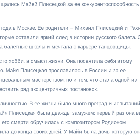
ищались Майей Плисецкой за ее конкурентоспособность
года в Москве. Ее родители – Михаил Плисецкий и Рах
орые оставили яркий след в истории русского балета. 
а балетные школы и мечтала о карьере танцовщицы.
сто хобби, а смысл жизни. Она посвятила себя этому
ию. Майя Плисецкая прославилась в России и за ее
цевальным мастерством, но и тем, что стала одной из
ествить ряд эксцентричных постановок.
личностью. В ее жизни было много преград и испытаний
Майя Плисецкая была дважды замужем: первый раз она 
е его смерти обручилась с композитором Родионом
ла до конца своих дней. У Майи была дочь, которую он