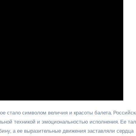
рое стало символом величия и красоты балета. Российск
ьной техникой и эмоциональностью исполнения. Ее тал
убину, а ее выразительные движения заставляли сердца