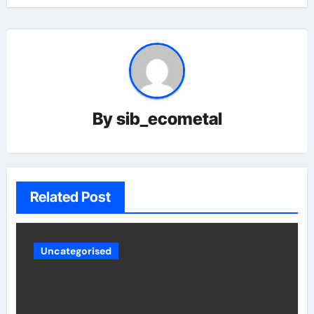
By
sib_ecometal
Related Post
Uncategorised