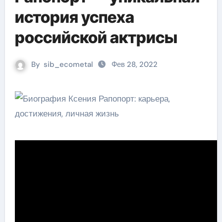
история успеха
российской актрисы
By
sib_ecometal
Фев 28, 2022