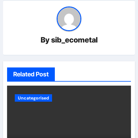
By
sib_ecometal
Related Post
Uncategorised