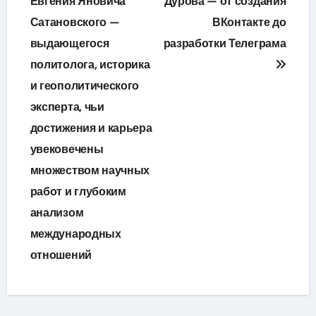
по
Евгения Яновича
Дурова — от создания
Сатановского —
ВКонтакте до
записям
выдающегося
разработки Телеграма
политолога, историка
и геополитического
эксперта, чьи
достижения и карьера
увековечены
множеством научных
работ и глубоким
анализом
международных
отношений