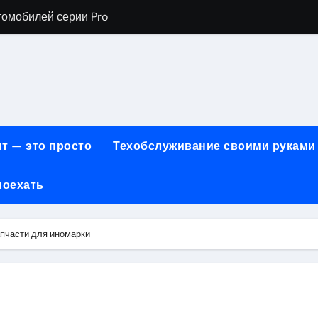
томобилей серии Pro
хнического обслуживания BMW
евого сервиса, наращивания ресниц и депиляции
ов технологии маркировки товаров
для огнезащиты металла: нанесение при -15°C внутри пом
т — это просто
Техобслуживание своими руками
 возможности онлайн-образования
поехать
нности по безопасности, производительности и типам дост
онт автомобилей с использованием оригинальных запчаст
апчасти для иномарки
ких и японских грузовых автомобилей
6 годов