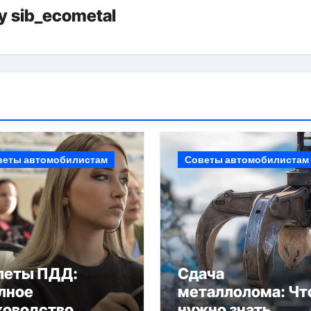
y
sib_ecometal
веты автомобилистам
Советы автомобилистам
леты ПДД:
Сдача
лное
металлолома: Чт
ководство
нужно знать