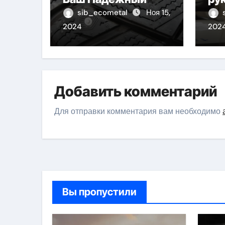
Партнёр на
sib_ecometal
Ноя 15,
Снежных Дорогах
2024
202
Добавить комментарий
Для отправки комментария вам необходимо
Вы пропустили