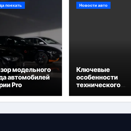
да поехать
Новости авто
зор модельного
Ключевые
да автомобилей
особенности
рии Pro
технического
обслуживания
BMW