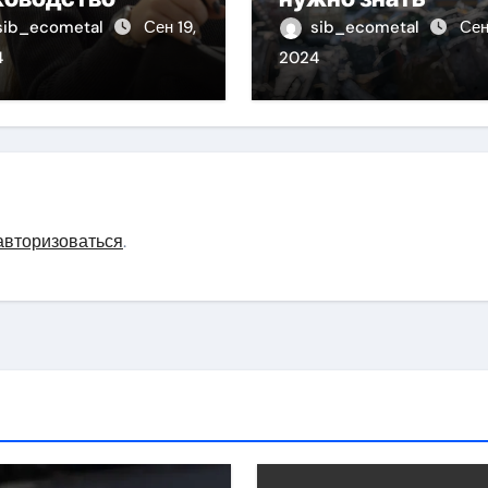
sib_ecometal
Сен 19,
sib_ecometal
Сен
4
2024
авторизоваться
.