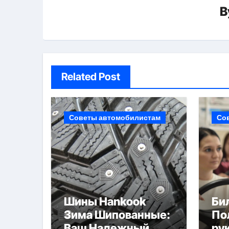
B
Related Post
Советы автомобилистам
Со
Шины Hankook
Би
Зима Шипованные:
По
Ваш Надежный
ру