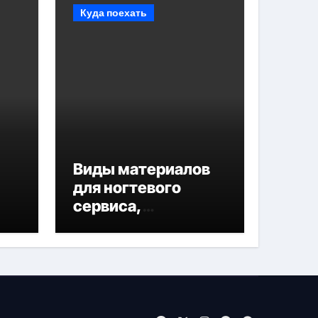
Куда поехать
Виды материалов
для ногтевого
сервиса,
наращивания
ресниц и
депиляции