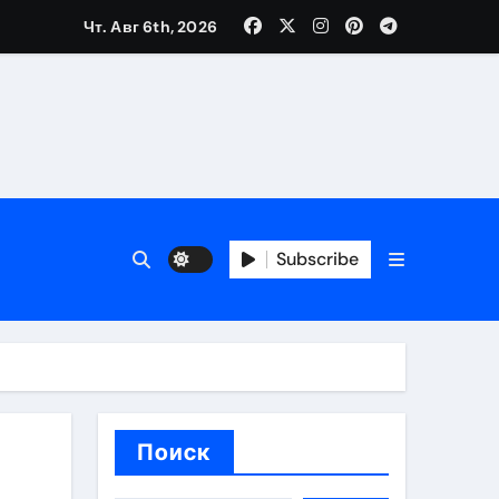
Чт. Авг 6th, 2026
ещений и под навесом
Subscribe
упа
ей производителя и сокращением сроков выполнения
Поиск