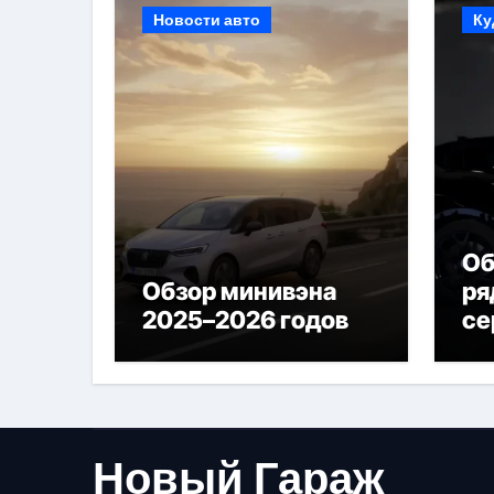
Новости авто
Ку
Об
Обзор минивэна
ря
2025–2026 годов
се
Новый Гараж