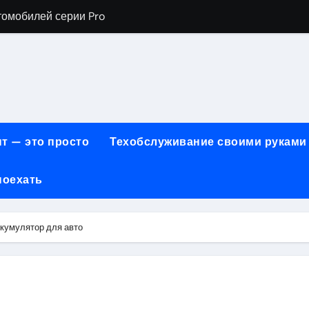
томобилей серии Pro
хнического обслуживания BMW
евого сервиса, наращивания ресниц и депиляции
ов технологии маркировки товаров
для огнезащиты металла: нанесение при -15°C внутри пом
т — это просто
Техобслуживание своими руками
 возможности онлайн-образования
поехать
нности по безопасности, производительности и типам дост
онт автомобилей с использованием оригинальных запчаст
ккумулятор для авто
ких и японских грузовых автомобилей
6 годов