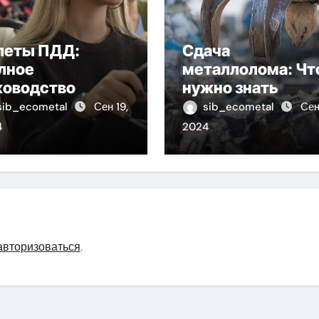
леты ПДД:
Сдача
лное
металлолома: Чт
ководство
нужно знать
sib_ecometal
Сен 19,
sib_ecometal
Сен
4
2024
авторизоваться
.