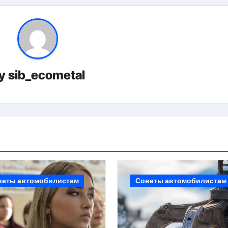
y
sib_ecometal
веты автомобилистам
Советы автомобилистам