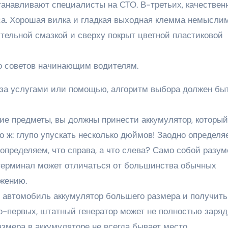
станавливают специалисты на СТО. В-третьих, качестве
уса. Хорошая вилка и гладкая выходная клемма немысли
тельной смазкой и сверху покрыт цветной пластиковой
о советов начинающим водителям.
 за услугами или помощью, алгоритм выбора должен бы
гие предметы, вы должны принести аккумулятор, который
о ж: глупо упускать несколько дюймов! Заодно определя
определяем, что справа, а что слева? Само собой разум
 терминал может отличаться от большинства обычных
ожению.
й автомобиль аккумулятор большего размера и получить
 Во-первых, штатный генератор может не полностью заря
азмера в аккумуляторе не всегда бывает место.