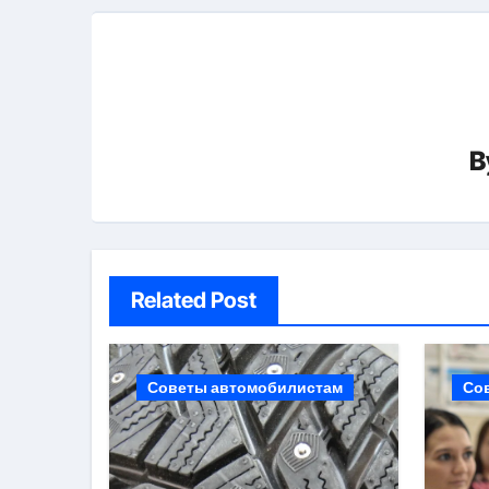
B
Related Post
Советы автомобилистам
Со