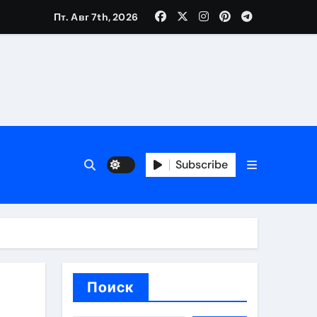
Пт. Авг 7th, 2026
ещений и под навесом
Subscribe
упа
ей производителя и сокращением сроков выполнения
Поиск