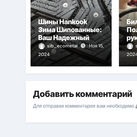
Шины Hankook
Би
Зима Шипованные:
По
Ваш Надежный
ру
Партнёр на
sib_ecometal
Ноя 15,
Снежных Дорогах
2024
202
Добавить комментарий
Для отправки комментария вам необходимо