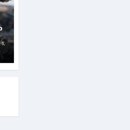
о
 5,