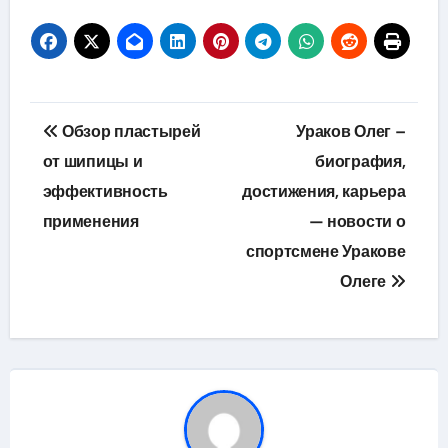
Навигация
Обзор пластырей
Ураков Олег –
по
от шипицы и
биография,
эффективность
достижения, карьера
записям
применения
— новости о
спортсмене Уракове
Олеге