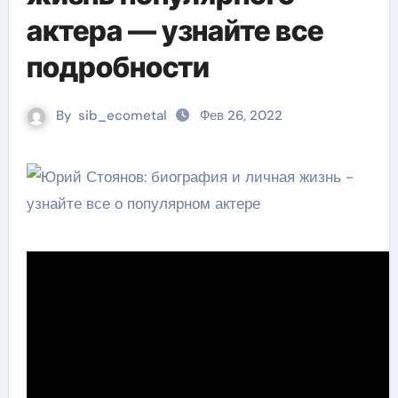
актера — узнайте все
подробности
By
sib_ecometal
Фев 26, 2022