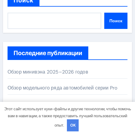
Поиск
Поиск
Последние публикации
Обзор минивэна 2025–2026 годов
Обзор модельного ряда автомобилей серии Pro
Ключевые особенности технического
Этот сайт использует куки-файлы и другие технологии, чтобы помочь
обслуживания BMW
вам в навигации, а также предоставить лучший пользовательский
опыт.
OK
Виды материалов для ногтевого сервиса,
наращивания ресниц и депиляции