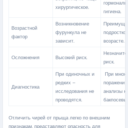
гормональ
хирургическое.
гигиена.
Возникновение
Преимущес
Возрастной
фурункула не
подростко
фактор
зависит.
возрасте.
Незначите
Осложнения
Высокий риск.
риск.
При одиночных и
При множ
редких –
поражении
Диагностика
исследования не
анализы кр
проводятся.
бакпосевы.
Отличить чирей от прыща легко по внешним
признакам, представляют опасность для