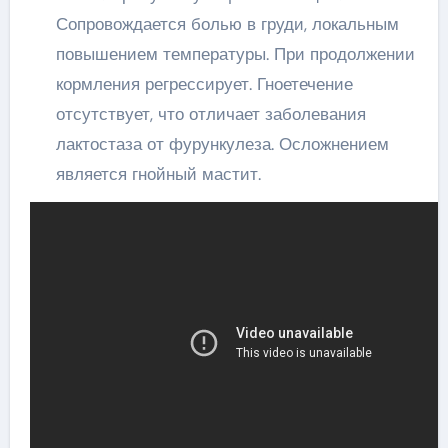
Сопровождается болью в груди, локальным
повышением температуры. При продолжении
кормления регрессирует. Гноетечение
отсутствует, что отличает заболевания
лактостаза от фурункулеза. Осложнением
является гнойный мастит.