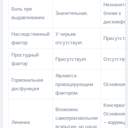
Незначите
Боль при
Значительная.
ближе к
выдавливании
дискомфор
Наследственный
У чирьев
Присутству
фактор
отсутствует.
Простудный
Присутствует.
Отсутствуе
фактор
Является
Гормональная
провоцирующим
Основная 
дисфункция
фактором.
Консерват
Возможно
Основное 
самопроизвольное
Лечение
– коррекц
вскрытие, но чаще