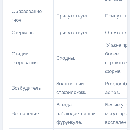
Образование
Присутствует.
Присутству
гноя
Стержень
Присутствует.
Отсутствуе
У акне про
Стадии
более
Сходны.
созревания
стремител
форме.
Золотистый
Propionib
Возбудитель
стафилококк.
acnes.
Всегда
Белые угри
Воспаление
наблюдается при
могут прот
фурункуле.
воспалени