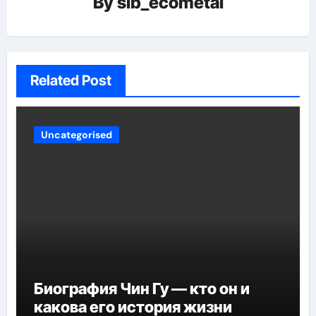
By
sib_ecometal
Related Post
Uncategorised
Биография Чин Гу — кто он и
какова его история жизни