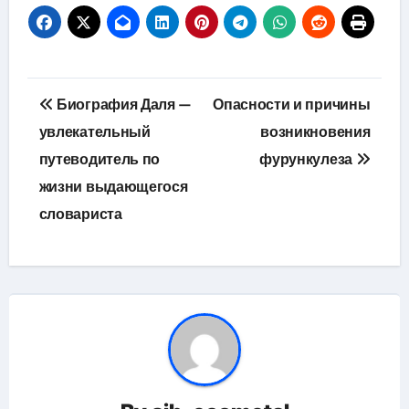
Навигация
Биография Даля —
Опасности и причины
по
увлекательный
возникновения
путеводитель по
фурункулеза
записям
жизни выдающегося
словариста