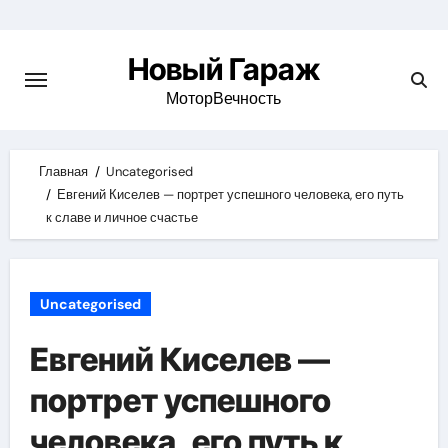
Skip
to
Новый Гараж
content
МоторВечность
Главная
Uncategorised
Евгений Киселев — портрет успешного человека, его путь
к славе и личное счастье
Uncategorised
Евгений Киселев —
портрет успешного
человека, его путь к