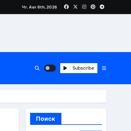
Чт. Авг 6th, 2026
ещений и под навесом
Subscribe
упа
ей производителя и сокращением сроков выполнения
Поиск