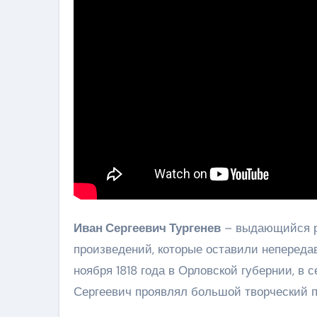
Иван Сергеевич Тургенев
– выдающийся ру
произведений, которые оставили непереда
ноября 1818 года в Орловской губернии, в 
Сергеевич проявлял большой творческий п