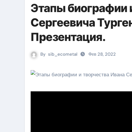
Этапы биографии 
Сергеевича Турген
Презентация.
By
sib_ecometal
Фев 28, 2022