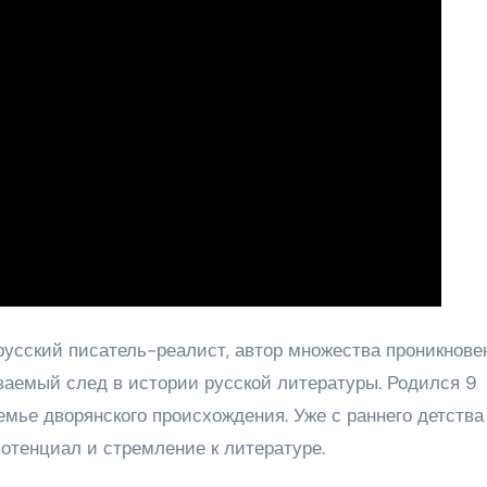
сский писатель-реалист, автор множества проникнове
ваемый след в истории русской литературы. Родился 9
семье дворянского происхождения. Уже с раннего детства
отенциал и стремление к литературе.