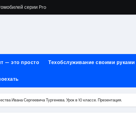
томобилей серии Pro
хнического обслуживания BMW
евого сервиса, наращивания ресниц и депиляции
ов технологии маркировки товаров
для огнезащиты металла: нанесение при -15°C внутри пом
т — это просто
Техобслуживание своими руками
 возможности онлайн-образования
поехать
нности по безопасности, производительности и типам дост
онт автомобилей с использованием оригинальных запчаст
ества Ивана Сергеевича Тургенева. Урок в 10 классе. Презентация.
ких и японских грузовых автомобилей
6 годов