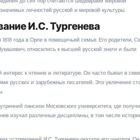
зведения до сих пор считаются шедеврами мировой
 значимых личностей русской и мировой культуры.
вание И.С. Тургенева
 1818 года в Орле в помещичьей семье. Его родители, С
Лукашевич, относились к высшей русской знати и были
 интерес к чтению и литературе. Он часто бывал в сем
ями русских и зарубежных писателей. Это увлечение ст
ы.
нутренний пансион Московского университета, где получ
енев изучал различные дисциплины, в том числе истори
х устремлений И.С. Тургенева оказали его учителя. Он