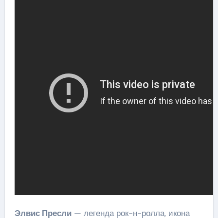
Элвис Пресли
— легенда рок-н-ролла, икона