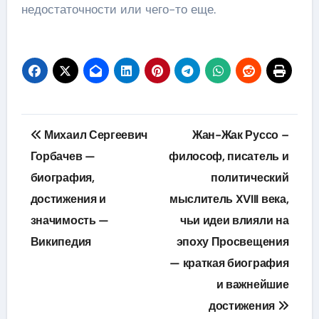
недостаточности или чего-то еще.
Навигация
Михаил Сергеевич
Жан-Жак Руссо –
по
Горбачев —
философ, писатель и
биография,
политический
записям
достижения и
мыслитель XVIII века,
значимость —
чьи идеи влияли на
Википедия
эпоху Просвещения
— краткая биография
и важнейшие
достижения