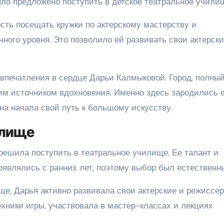
ыло предложено поступить в детское театральное учили
сть посещать кружки по актерскому мастерству и
чного уровня. Это позволило ей развивать свои актерск
впечатления в сердце Дарьи Калмыковой. Город, полны
щим источником вдохновения. Именно здесь зародились 
она начала свой путь к большому искусству.
илище
ешила поступить в театральное училище. Ее талант и
оявлялись с ранних лет, поэтому выбор был естественн
ще, Дарья активно развивала свои актерские и режиссе
хники игры, участвовала в мастер-классах и лекциях