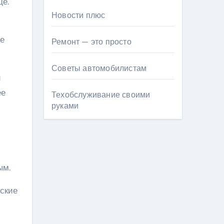
ще.
Новости плюс
ие
Ремонт — это просто
Советы автомобилистам
й
ее
Техобслуживание своими
руками
ым.
рские