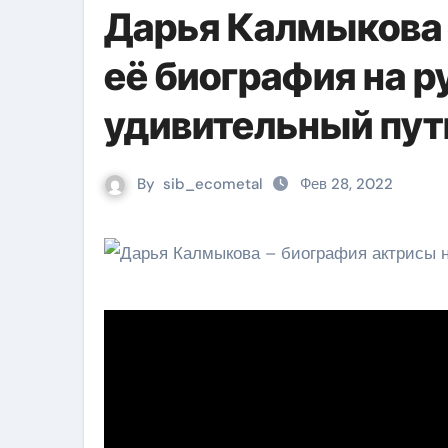
Дарья Калмыкова
её биография на 
удивительный путь
By
sib_ecometal
Фев 28, 2022