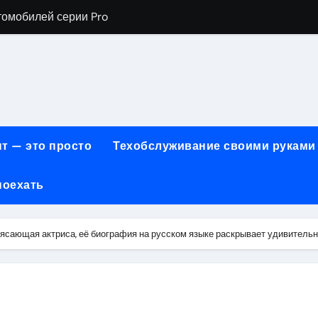
томобилей серии Pro
хнического обслуживания BMW
евого сервиса, наращивания ресниц и депиляции
ов технологии маркировки товаров
для огнезащиты металла: нанесение при -15°C внутри пом
т — это просто
Техобслуживание своими руками
 возможности онлайн-образования
поехать
нности по безопасности, производительности и типам дост
онт автомобилей с использованием оригинальных запчаст
сающая актриса, её биография на русском языке раскрывает удивительн
ких и японских грузовых автомобилей
6 годов