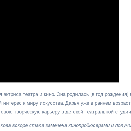
актриса театра и кино. Она родилась [в год рождения] 
 интерес к миру искусства. Дарья уже в раннем возраст
 свою творческую карьеру в детской театральной студии
кова вскоре стала замечена кинопродюсерами и получ