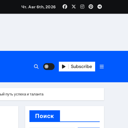
Чт. Авг 6th, 2026
ещений и под навесом
Subscribe
упа
ей производителя и сокращением сроков выполнения
ый путь успеха и таланта
Поиск