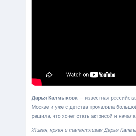
Дарья Калмыкова
— известная российская 
Москве и уже с детства проявляла большой
решила, что хочет стать актрисой и начала
Живая, яркая и талантливая Дарья Калмы