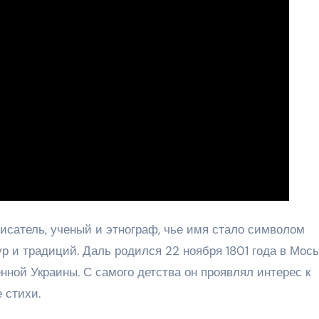
сатель, ученый и этнограф, чье имя стало символом
ур и традиций. Даль родился 22 ноября 1801 года в Мось
ной Украины. С самого детства он проявлял интерес к
 стихи.