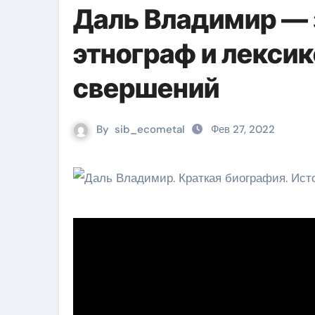
Даль Владимир — 
этнограф и лексик
свершений
By
sib_ecometal
Фев 27, 2022