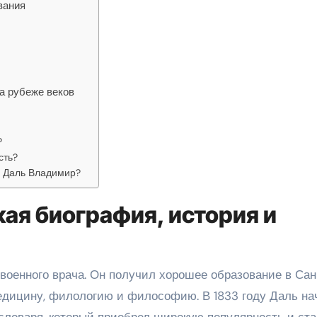
вания
на рубеже веков
?
сть?
л Даль Владимир?
ая биография, история и
 военного врача. Он получил хорошее образование в Сан
медицину, филологию и философию. В 1833 году Даль на
 словаря, который приобрел широкую популярность и ст