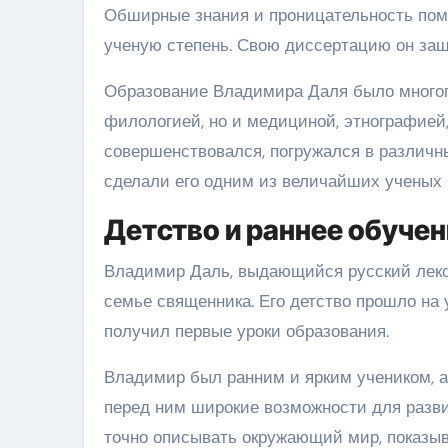
Обширные знания и проницательность помо
ученую степень. Свою диссертацию он защи
Образование Владимира Даля было многог
филологией, но и медициной, этнографией
совершенствовался, погружался в различн
сделали его одним из величайших ученых 
Детство и раннее обуче
Владимир Даль, выдающийся русский лексик
семье священника. Его детство прошло на у
получил первые уроки образования.
Владимир был ранним и ярким учеником, а
перед ним широкие возможности для разви
точно описывать окружающий мир, показыв