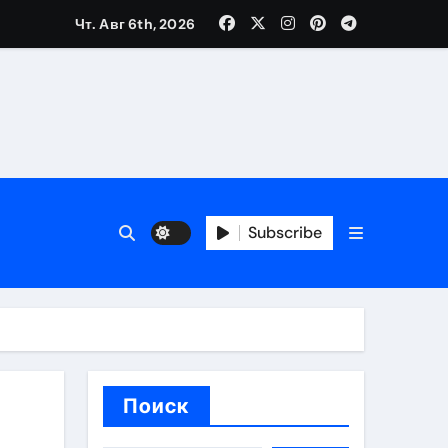
Чт. Авг 6th, 2026
ещений и под навесом
Subscribe
упа
ей производителя и сокращением сроков выполнения
Поиск