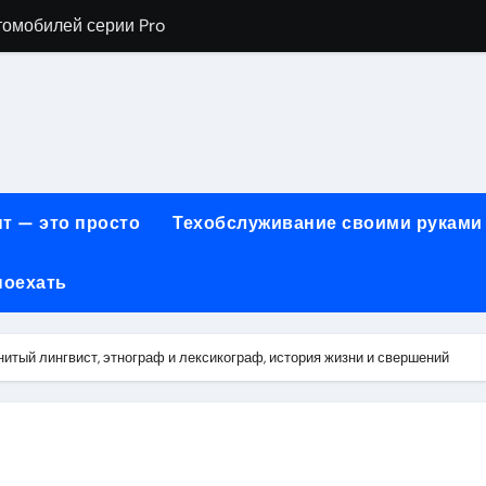
томобилей серии Pro
хнического обслуживания BMW
евого сервиса, наращивания ресниц и депиляции
ов технологии маркировки товаров
для огнезащиты металла: нанесение при -15°C внутри пом
т — это просто
Техобслуживание своими руками
 возможности онлайн-образования
поехать
нности по безопасности, производительности и типам дост
онт автомобилей с использованием оригинальных запчаст
тый лингвист, этнограф и лексикограф, история жизни и свершений
ких и японских грузовых автомобилей
6 годов