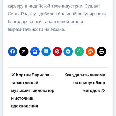
карьеру в индийской телеиндустрии. Сушант
Сингх Раджпут добился большой популярности
благодаря своей талантливой игре и
выразительности на экране.
Навигация
Кортни Барилла —
Как удалить липому
по
талантливый
на спину: обзор
музыкант, инноватор
методов
записям
и источник
вдохновения