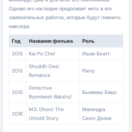
Однако его наследие продолжает жить в его
замечательных работах, которые будут помнить
навсегда.
Год
Название фильма
Роль
2013
Kai Po Che!
Ишан Бхатт
Shuddh Desi
2013
Рагху
Romance
Detective
2015
Бьомкеш Бакш
Byomkesh Bakshy!
M.S. Dhoni: The
Махендра
2016
Untold Story
Сингх Дхони