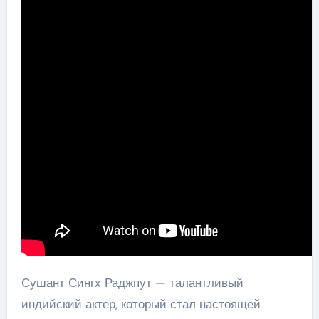
Сушант Сингх Раджпут — талантливый
индийский актер, который стал настоящей