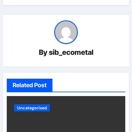
By
sib_ecometal
Related Post
Uncategorised