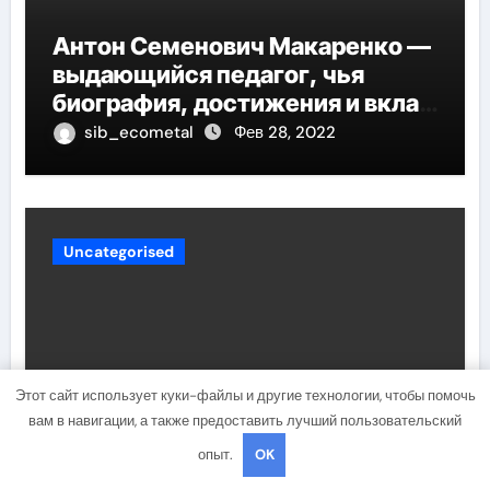
Антон Семенович Макаренко —
выдающийся педагог, чья
биография, достижения и вклад
в педагогику оказывают
sib_ecometal
Фев 28, 2022
огромное влияние на
современное образование
Uncategorised
Этот сайт использует куки-файлы и другие технологии, чтобы помочь
вам в навигации, а также предоставить лучший пользовательский
опыт.
OK
Биография Одоевского —
семья, детство, творчество и