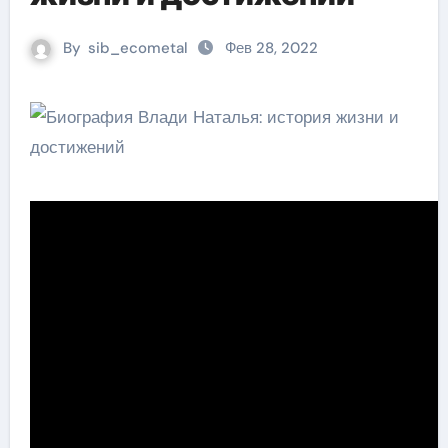
By
sib_ecometal
Фев 28, 2022