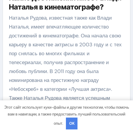
Наталья в кинематографе?
Наталья Рудова, известная также как Влади
Наталья, имеет впечатляющее количество
достижений в кинематографе. Она начала свою
карьеру в качестве актрисы в 2003 году и с тех
пор снялась во многих фильмах и
телесериалах, получив распространение и
любовь публики. В 2011 году она была
номинирована на престижную награду
«Небоскреб» в категории «Лучшая актриса».
Также Наталья Рудова является успешным
продюсером и продюсировала несколько
Этот сайт использует куки-файлы и другие технологии, чтобы помочь
вам в навигации, а также предоставить лучший пользовательский
фильмов, в которых также снялась в главной
опыт.
OK
роли.