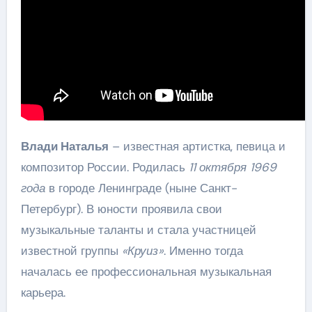
Влади Наталья
– известная артистка, певица и
композитор России. Родилась
11 октября 1969
года
в городе Ленинграде (ныне Санкт-
Петербург). В юности проявила свои
музыкальные таланты и стала участницей
известной группы
«Круиз»
. Именно тогда
началась ее профессиональная музыкальная
карьера.