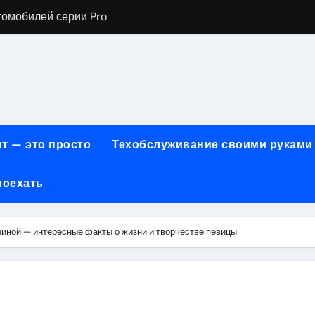
хнического обслуживания BMW
евого сервиса, наращивания ресниц и депиляции
ов технологии маркировки товаров
для огнезащиты металла: нанесение при -15°C внутри пом
 возможности онлайн-образования
т — это просто
Техобслуживание своими руками
нности по безопасности, производительности и типам дост
поехать
онт автомобилей с использованием оригинальных запчаст
ких и японских грузовых автомобилей
иной — интересные факты о жизни и творчестве певицы
6 годов