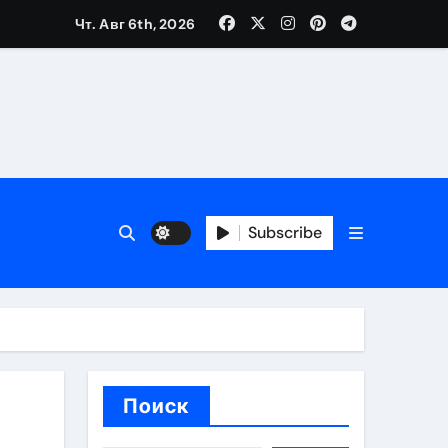
Чт. Авг 6th, 2026
ещений и под навесом
Subscribe
упа
ей производителя и сокращением сроков выполнения
Поиск