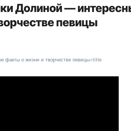
ки Долиной — интерес
творчестве певицы