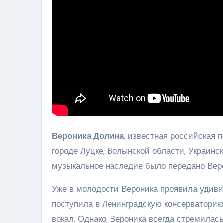
Вероника Долина
, известная российская п
городе Луцке, Волынской области, Украин
музыкальное наследие было передано Верон
Уже в молодости Вероника проявила удивит
поступила в Ленинградскую консерваторию
вокал. Однако, Вероника всегда стремилас