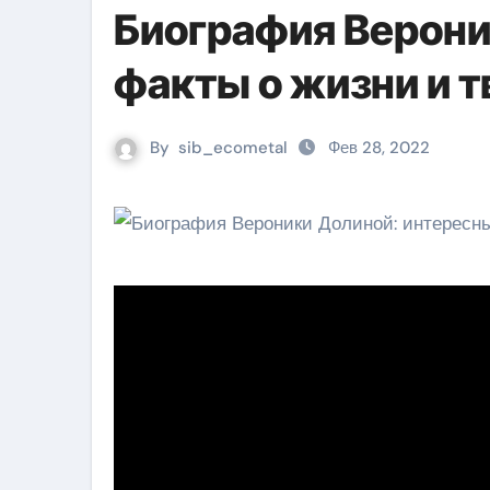
Биография Верони
факты о жизни и 
By
sib_ecometal
Фев 28, 2022