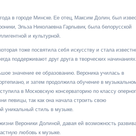
года в городе Минске. Ее отец, Максим Долин, был изв
роники, Эльза Николаевна Гарлывик, была белорусской
ллигентной и культурной.
 которая тоже посвятила себя искусству и стала известн
сегда поддерживают друг друга в творческих начинаниях
шое значение ее образованию. Вероника училась в
фортепиано, и затем продолжила обучение в музыкально
ступила в Московскую консерваторию по классу оперно
ни певицы, так как она начала строить свою
й уникальный стиль в музыке.
жизни Вероники Долиной, давая ей возможность развив
растную любовь к музыке.