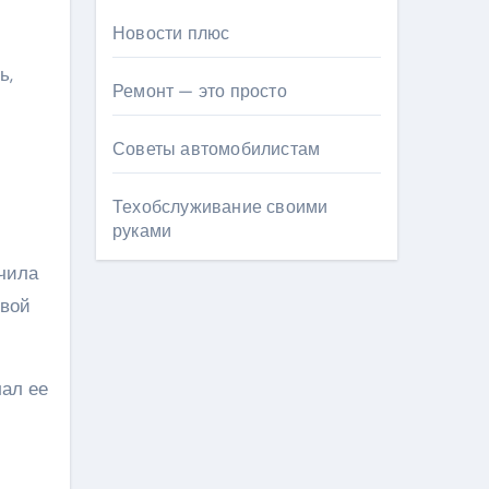
Новости плюс
ь,
Ремонт — это просто
Советы автомобилистам
Техобслуживание своими
руками
нчила
овой
лал ее