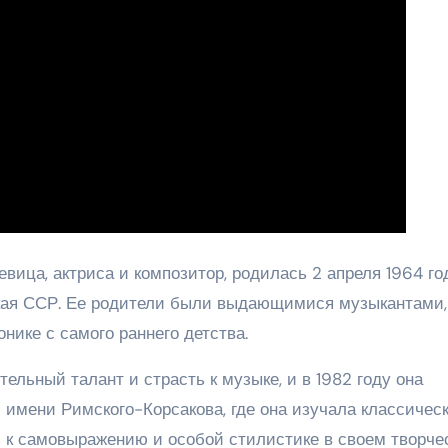
евица, актриса и композитор, родилась 2 апреля 1964 го
ская ССР. Ее родители были выдающимися музыкантами,
ике с самого раннего детства.
ельный талант и страсть к музыке, и в 1982 году она
 имени Римского-Корсакова, где она изучала классичес
ь к самовыражению и особой стилистике в своем творчес