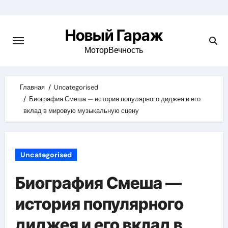
Skip
to
Новый Гараж
content
МоторВечность
Главная
Uncategorised
Биография Смеша — история популярного диджея и его
вклад в мировую музыкальную сцену
Uncategorised
Биография Смеша —
история популярного
диджея и его вклад в