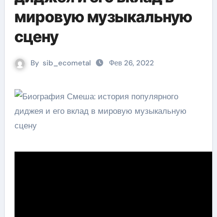
мировую музыкальную
сцену
By
sib_ecometal
Фев 26, 2022