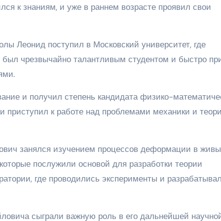
ился к знаниям, и уже в раннем возрасте проявил свои
лы Леонид поступил в Московский университет, где
н был чрезвычайно талантливым студентом и быстро пр
ями.
вание и получил степень кандидата физико-математиче
 и приступил к работе над проблемами механики и теор
лович занялся изучением процессов деформации в жив
 которые послужили основой для разработки теории
ратории, где проводились эксперименты и разрабатыва
йловича сыграли важную роль в его дальнейшей научно