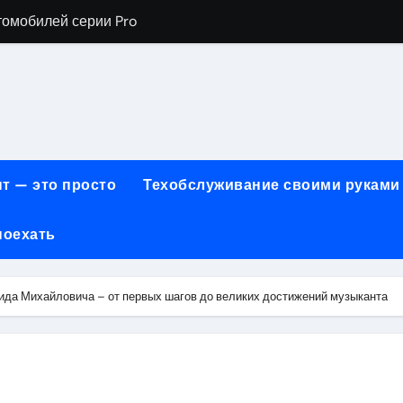
хнического обслуживания BMW
евого сервиса, наращивания ресниц и депиляции
ов технологии маркировки товаров
для огнезащиты металла: нанесение при -15°C внутри пом
 возможности онлайн-образования
т — это просто
Техобслуживание своими руками
нности по безопасности, производительности и типам дост
поехать
онт автомобилей с использованием оригинальных запчаст
ких и японских грузовых автомобилей
да Михайловича – от первых шагов до великих достижений музыканта
6 годов