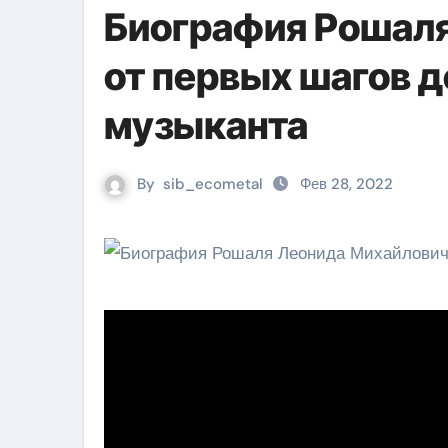
Биография Рошаля
от первых шагов 
музыканта
By
sib_ecometal
Фев 28, 2022