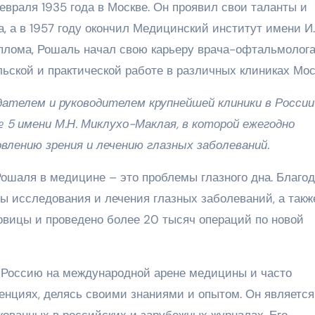
раля 1935 года в Москве. Он проявил свои таланты и
а, а в 1957 году окончил Медицинский институт имени И
плома, Рошаль начал свою карьеру врача-офтальмолога
ьской и практической работе в различных клиниках Мос
ателем и руководителем крупнейшей клиники в России
 5 имени М.Н. Миклухо-Маклая, в которой ежегодно
влению зрения и лечению глазных заболеваний.
шаля в медицине – это проблемы глазного дна. Благо
ы исследования и лечения глазных заболеваний, а такж
вицы и проведено более 20 тысяч операций по новой
Россию на международной арене медицины и часто
енциях, делясь своими знаниями и опытом. Он является
кованных в российских и зарубежных журналах. Его