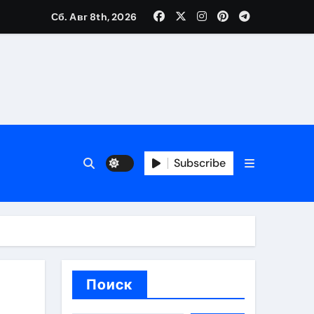
Сб. Авг 8th, 2026
ещений и под навесом
Subscribe
упа
ей производителя и сокращением сроков выполнения
Поиск