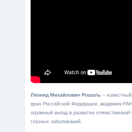
Леонид Михайлович Рошаль
– известный
врач Российской Федерации, академик РАН
огромный вклад в развитие отечественной
глазных заболеваний.